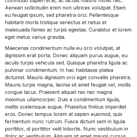
commodo sapien erat, ac iaculis mauris mollis nec.
Aenean sollicitudin enim non ultrices volutpat. Etiam
eu feugiat ipsum, sed pharetra orci. Pellentesque
habitant morbi tristique senectus et netus et
malesuada fames ac turpis egestas. Curabitur et lorem
eget metus varius gravida.
Maecenas condimentum nulla eu orci volutpat, at
dignissim erat porta. Donec aliquam purus augue, eu
iaculis turpis vehicula sed. Quisque pharetra ligula ac
pulvinar condimentum. In hac habitasse platea
dictumst. Mauris dignissim orci eget convallis pharetra.
Mauris turpis magna, lacinia sit amet feugiat vel, mollis
congue lacus. Praesent aliquet nisi nec magna
maximus ullamcorper. Duis a condimentum ligula,
mattis scelerisque augue. Phasellus finibus imperdiet
eros. Donec tempus lorem at sapien euismod, quis
fermentum nunc rutrum. Fusce dictum sem in ligula
porttitor, id porttitor velit lobortis. Nunc vestibulum in
dolor ac vestibulum. Aliquam sit amet mauris cursus,